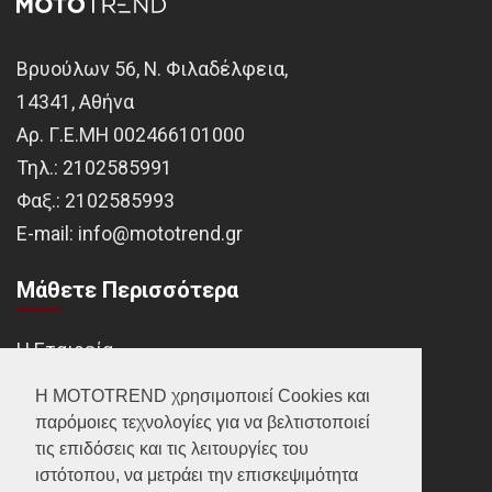
Βρυούλων 56, Ν. Φιλαδέλφεια,
14341, Αθήνα
Αρ. Γ.Ε.ΜΗ 002466101000
Τηλ.:
2102585991
Φαξ.:
2102585993
Ε-mail:
info@mototrend.gr
Μάθετε Περισσότερα
Η Εταιρεία
Brands
Η MOTOTREND χρησιμοποιεί Cookies και
παρόμοιες τεχνολογίες για να βελτιστοποιεί
Νέα
τις επιδόσεις και τις λειτουργίες του
Οικονομικά στοιχεία
ιστότοπου, να μετράει την επισκεψιμότητα