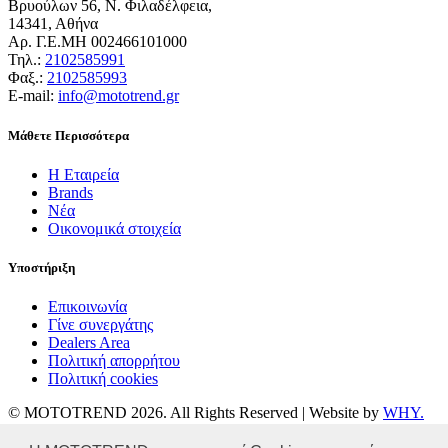
Βρυούλων 56, Ν. Φιλαδέλφεια,
14341, Αθήνα
Αρ. Γ.Ε.ΜΗ 002466101000
Τηλ.:
2102585991
Φαξ.:
2102585993
Ε-mail:
info@mototrend.gr
Μάθετε Περισσότερα
Η Εταιρεία
Brands
Νέα
Οικονομικά στοιχεία
Υποστήριξη
Επικοινωνία
Γίνε συνεργάτης
Dealers Area
Πολιτική απορρήτου
Πολιτική cookies
© MOTOTREND 2026. All Rights Reserved | Website by
WHY.