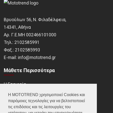
Βρυούλων 56, Ν. Φιλαδέλφεια,
14341, Αθήνα
Αρ. Γ.Ε.ΜΗ 002466101000
Τηλ.:
2102585991
Φαξ.:
2102585993
Ε-mail:
info@mototrend.gr
Μάθετε Περισσότερα
Η Εταιρεία
Brands
Η MOTOTREND χρησιμοποιεί Cookies και
παρόμοιες τεχνολογίες για να βελτιστοποιεί
Νέα
τις επιδόσεις και τις λειτουργίες του
Οικονομικά στοιχεία
ιστότοπου, να μετράει την επισκεψιμότητα