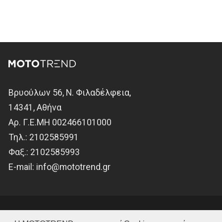
Βρυούλων 56, Ν. Φιλαδέλφεια,
14341, Αθήνα
Αρ. Γ.Ε.ΜΗ 002466101000
Τηλ.:
2102585991
Φαξ.:
2102585993
Ε-mail:
info@mototrend.gr