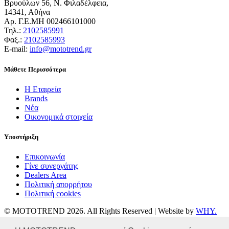
Βρυούλων 56, Ν. Φιλαδέλφεια,
14341, Αθήνα
Αρ. Γ.Ε.ΜΗ 002466101000
Τηλ.:
2102585991
Φαξ.:
2102585993
Ε-mail:
info@mototrend.gr
Μάθετε Περισσότερα
Η Εταιρεία
Brands
Νέα
Οικονομικά στοιχεία
Υποστήριξη
Επικοινωνία
Γίνε συνεργάτης
Dealers Area
Πολιτική απορρήτου
Πολιτική cookies
© MOTOTREND 2026. All Rights Reserved | Website by
WHY.