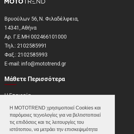
Βρυούλων 56, Ν. Φιλαδέλφεια,
14341, Αθήνα
Αρ. Γ.Ε.ΜΗ 002466101000
Τηλ.:
2102585991
Φαξ.:
2102585993
Ε-mail:
info@mototrend.gr
Μάθετε Περισσότερα
Η Εταιρεία
Brands
Η MOTOTREND χρησιμοποιεί Cookies και
παρόμοιες τεχνολογίες για να βελτιστοποιεί
Νέα
τις επιδόσεις και τις λειτουργίες του
Οικονομικά στοιχεία
ιστότοπου, να μετράει την επισκεψιμότητα