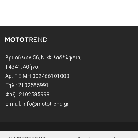
Βρυούλων 56, Ν. Φιλαδέλφεια,
14341, Αθήνα
Αρ. Γ.Ε.ΜΗ 002466101000
Τηλ.:
2102585991
Φαξ.:
2102585993
Ε-mail:
info@mototrend.gr