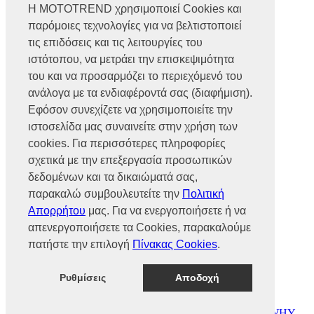
Η MOTOTREND χρησιμοποιεί Cookies και
παρόμοιες τεχνολογίες για να βελτιστοποιεί
Βρυούλων 56, Ν. Φιλαδέλφεια,
14341, Αθήνα
τις επιδόσεις και τις λειτουργίες του
Αρ. Γ.Ε.ΜΗ 002466101000
ιστότοπου, να μετράει την επισκεψιμότητα
Τηλ.:
2102585991
του και να προσαρμόζει το περιεχόμενό του
Φαξ.:
2102585993
Ε-mail:
info@mototrend.gr
ανάλογα με τα ενδιαφέροντά σας (διαφήμιση).
Εφόσον συνεχίζετε να χρησιμοποιείτε την
Μάθετε Περισσότερα
ιστοσελίδα μας συναινείτε στην χρήση των
cookies. Για περισσότερες πληροφορίες
Η Εταιρεία
Brands
σχετικά με την επεξεργασία προσωπικών
Νέα
δεδομένων και τα δικαιώματά σας,
Οικονομικά στοιχεία
παρακαλώ συμβουλευτείτε την
Πολιτική
Απορρήτου
μας. Για να ενεργοποιήσετε ή να
Υποστήριξη
απενεργοποιήσετε τα Cookies, παρακαλούμε
Επικοινωνία
πατήστε την επιλογή
Πίνακας Cookies
.
Γίνε συνεργάτης
Dealers Area
Πολιτική απορρήτου
Ρυθμίσεις
Αποδοχή
Πολιτική cookies
© MOTOTREND 2026. All Rights Reserved | Website by
WHY.