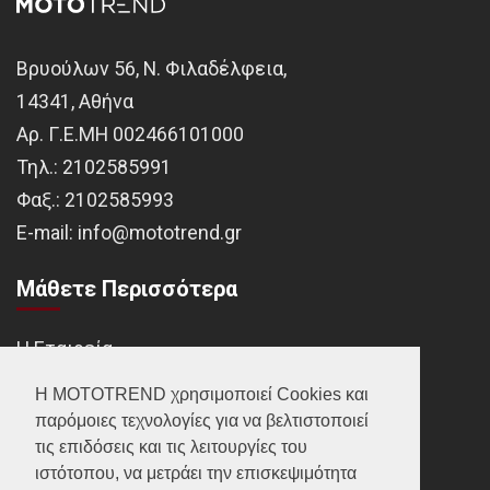
Βρυούλων 56, Ν. Φιλαδέλφεια,
14341, Αθήνα
Αρ. Γ.Ε.ΜΗ 002466101000
Τηλ.:
2102585991
Φαξ.:
2102585993
Ε-mail:
info@mototrend.gr
Μάθετε Περισσότερα
Η Εταιρεία
Brands
Η MOTOTREND χρησιμοποιεί Cookies και
παρόμοιες τεχνολογίες για να βελτιστοποιεί
Νέα
τις επιδόσεις και τις λειτουργίες του
Οικονομικά στοιχεία
ιστότοπου, να μετράει την επισκεψιμότητα