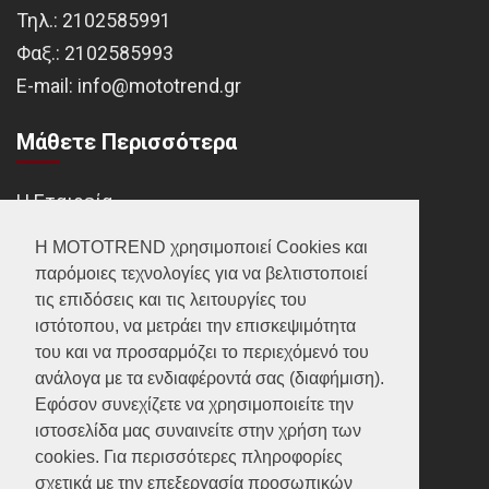
Τηλ.:
2102585991
Φαξ.:
2102585993
Ε-mail:
info@mototrend.gr
Μάθετε Περισσότερα
Η Εταιρεία
Brands
Η MOTOTREND χρησιμοποιεί Cookies και
παρόμοιες τεχνολογίες για να βελτιστοποιεί
Νέα
τις επιδόσεις και τις λειτουργίες του
Οικονομικά στοιχεία
ιστότοπου, να μετράει την επισκεψιμότητα
του και να προσαρμόζει το περιεχόμενό του
ανάλογα με τα ενδιαφέροντά σας (διαφήμιση).
Υποστήριξη
Εφόσον συνεχίζετε να χρησιμοποιείτε την
ιστοσελίδα μας συναινείτε στην χρήση των
Επικοινωνία
cookies. Για περισσότερες πληροφορίες
σχετικά με την επεξεργασία προσωπικών
Γίνε συνεργάτης