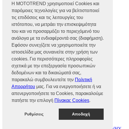
Η MOTOTREND χρησιμοποιεί Cookies και
παρόμοιες τεχνολογίες για να βελτιστοποιεί
Βρυούλων 56, Ν. Φιλαδέλφεια,
14341, Αθήνα
τις επιδόσεις και τις λειτουργίες του
Αρ. Γ.Ε.ΜΗ 002466101000
ιστότοπου, να μετράει την επισκεψιμότητα
Τηλ.:
2102585991
του και να προσαρμόζει το περιεχόμενό του
Φαξ.:
2102585993
Ε-mail:
info@mototrend.gr
ανάλογα με τα ενδιαφέροντά σας (διαφήμιση).
Εφόσον συνεχίζετε να χρησιμοποιείτε την
Μάθετε Περισσότερα
ιστοσελίδα μας συναινείτε στην χρήση των
cookies. Για περισσότερες πληροφορίες
Η Εταιρεία
Brands
σχετικά με την επεξεργασία προσωπικών
Νέα
δεδομένων και τα δικαιώματά σας,
Οικονομικά στοιχεία
παρακαλώ συμβουλευτείτε την
Πολιτική
Απορρήτου
μας. Για να ενεργοποιήσετε ή να
Υποστήριξη
απενεργοποιήσετε τα Cookies, παρακαλούμε
Επικοινωνία
πατήστε την επιλογή
Πίνακας Cookies
.
Γίνε συνεργάτης
Dealers Area
Πολιτική απορρήτου
Ρυθμίσεις
Αποδοχή
Πολιτική cookies
© MOTOTREND 2026. All Rights Reserved | Website by
WHY.