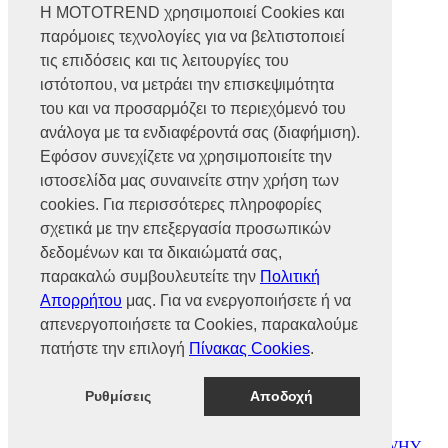
Η MOTOTREND χρησιμοποιεί Cookies και
παρόμοιες τεχνολογίες για να βελτιστοποιεί
Βρυούλων 56, Ν. Φιλαδέλφεια,
14341, Αθήνα
τις επιδόσεις και τις λειτουργίες του
Αρ. Γ.Ε.ΜΗ 002466101000
ιστότοπου, να μετράει την επισκεψιμότητα
Τηλ.:
2102585991
του και να προσαρμόζει το περιεχόμενό του
Φαξ.:
2102585993
Ε-mail:
info@mototrend.gr
ανάλογα με τα ενδιαφέροντά σας (διαφήμιση).
Εφόσον συνεχίζετε να χρησιμοποιείτε την
Μάθετε Περισσότερα
ιστοσελίδα μας συναινείτε στην χρήση των
cookies. Για περισσότερες πληροφορίες
Η Εταιρεία
Brands
σχετικά με την επεξεργασία προσωπικών
Νέα
δεδομένων και τα δικαιώματά σας,
Οικονομικά στοιχεία
παρακαλώ συμβουλευτείτε την
Πολιτική
Απορρήτου
μας. Για να ενεργοποιήσετε ή να
Υποστήριξη
απενεργοποιήσετε τα Cookies, παρακαλούμε
Επικοινωνία
πατήστε την επιλογή
Πίνακας Cookies
.
Γίνε συνεργάτης
Dealers Area
Πολιτική απορρήτου
Ρυθμίσεις
Αποδοχή
Πολιτική cookies
© MOTOTREND 2026. All Rights Reserved | Website by
WHY.