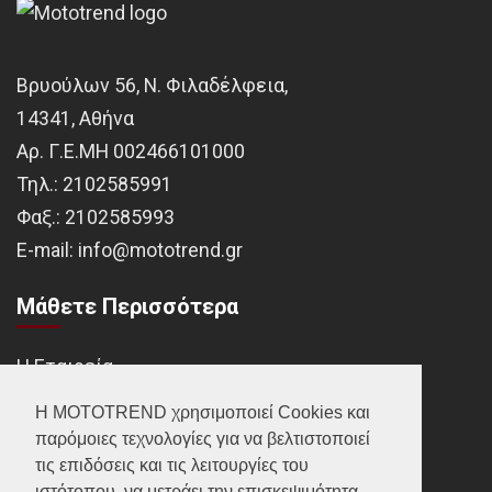
Βρυούλων 56, Ν. Φιλαδέλφεια,
14341, Αθήνα
Αρ. Γ.Ε.ΜΗ 002466101000
Τηλ.:
2102585991
Φαξ.:
2102585993
Ε-mail:
info@mototrend.gr
Μάθετε Περισσότερα
Η Εταιρεία
Brands
Η MOTOTREND χρησιμοποιεί Cookies και
παρόμοιες τεχνολογίες για να βελτιστοποιεί
Νέα
τις επιδόσεις και τις λειτουργίες του
Οικονομικά στοιχεία
ιστότοπου, να μετράει την επισκεψιμότητα