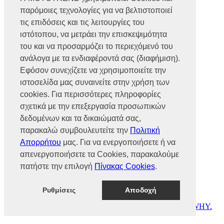
Βρυούλων 56, Ν. Φιλαδέλφεια,
παρόμοιες τεχνολογίες για να βελτιστοποιεί
14341, Αθήνα
Αρ. Γ.Ε.ΜΗ 002466101000
τις επιδόσεις και τις λειτουργίες του
Τηλ.:
2102585991
ιστότοπου, να μετράει την επισκεψιμότητα
Φαξ.:
2102585993
του και να προσαρμόζει το περιεχόμενό του
Ε-mail:
info@mototrend.gr
ανάλογα με τα ενδιαφέροντά σας (διαφήμιση).
Μάθετε Περισσότερα
Εφόσον συνεχίζετε να χρησιμοποιείτε την
ιστοσελίδα μας συναινείτε στην χρήση των
Η Εταιρεία
cookies. Για περισσότερες πληροφορίες
Brands
Νέα
σχετικά με την επεξεργασία προσωπικών
Οικονομικά στοιχεία
δεδομένων και τα δικαιώματά σας,
παρακαλώ συμβουλευτείτε την
Πολιτική
Υποστήριξη
Απορρήτου
μας. Για να ενεργοποιήσετε ή να
Επικοινωνία
απενεργοποιήσετε τα Cookies, παρακαλούμε
Γίνε συνεργάτης
πατήστε την επιλογή
Πίνακας Cookies
.
Dealers Area
Πολιτική απορρήτου
Πολιτική cookies
Ρυθμίσεις
Αποδοχή
© MOTOTREND 2026. All Rights Reserved | Website by
WHY.