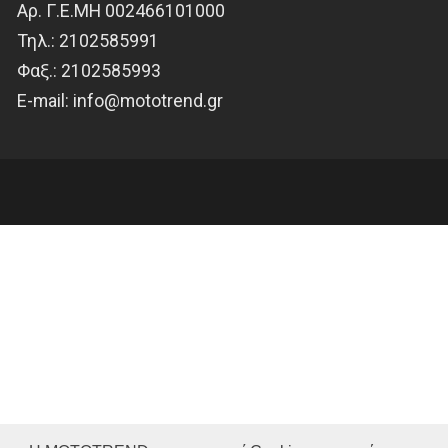
Αρ. Γ.Ε.ΜΗ 002466101000
Τηλ.:
2102585991
Φαξ.:
2102585993
Ε-mail:
info@mototrend.gr